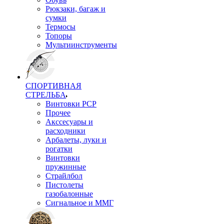
Рюкзаки, багаж и
сумки
Термосы
Топоры
Мультиинструменты
СПОРТИВНАЯ
СТРЕЛЬБА
Винтовки PCP
Прочее
Акссесуары и
расходники
Арбалеты, луки и
рогатки
Винтовки
пружинные
Страйлбол
Пистолеты
газобалонные
Сигнальное и ММГ