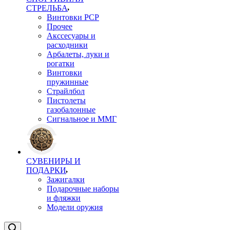
СТРЕЛЬБА
Винтовки PCP
Прочее
Акссесуары и
расходники
Арбалеты, луки и
рогатки
Винтовки
пружинные
Страйлбол
Пистолеты
газобалонные
Сигнальное и ММГ
СУВЕНИРЫ И
ПОДАРКИ
Зажигалки
Подарочные наборы
и фляжки
Модели оружия