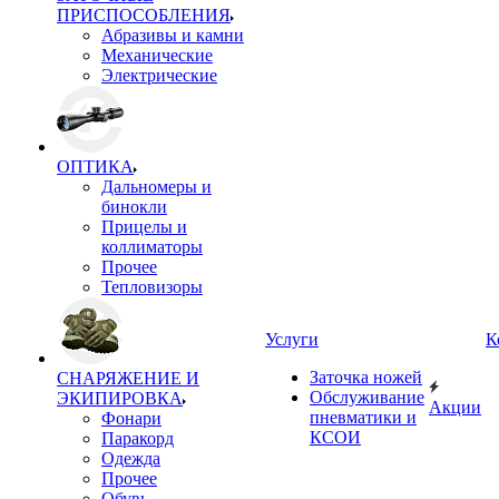
ПРИСПОСОБЛЕНИЯ
Абразивы и камни
Механические
Электрические
ОПТИКА
Дальномеры и
бинокли
Прицелы и
коллиматоры
Прочее
Тепловизоры
Услуги
К
Заточка ножей
СНАРЯЖЕНИЕ И
Обслуживание
ЭКИПИРОВКА
Акции
пневматики и
Фонари
КСОИ
Паракорд
Одежда
Прочее
Обувь