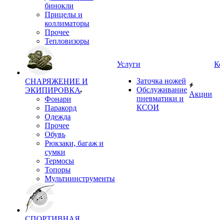
бинокли
Прицелы и
коллиматоры
Прочее
Тепловизоры
Услуги
К
Заточка ножей
СНАРЯЖЕНИЕ И
Обслуживание
ЭКИПИРОВКА
Акции
пневматики и
Фонари
КСОИ
Паракорд
Одежда
Прочее
Обувь
Рюкзаки, багаж и
сумки
Термосы
Топоры
Мультиинструменты
СПОРТИВНАЯ