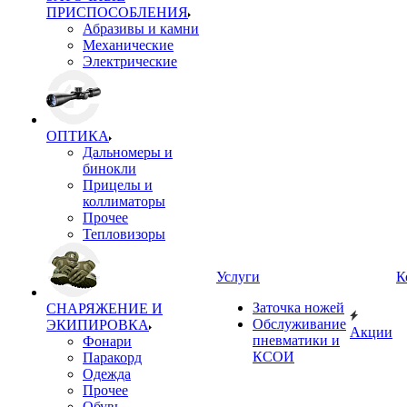
ПРИСПОСОБЛЕНИЯ
Абразивы и камни
Механические
Электрические
ОПТИКА
Дальномеры и
бинокли
Прицелы и
коллиматоры
Прочее
Тепловизоры
Услуги
К
Заточка ножей
СНАРЯЖЕНИЕ И
Обслуживание
ЭКИПИРОВКА
Акции
пневматики и
Фонари
КСОИ
Паракорд
Одежда
Прочее
Обувь