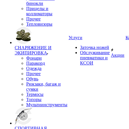
бинокли
Прицелы и
коллиматоры
Прочее
Тепловизоры
Услуги
К
Заточка ножей
СНАРЯЖЕНИЕ И
Обслуживание
ЭКИПИРОВКА
Акции
пневматики и
Фонари
КСОИ
Паракорд
Одежда
Прочее
Обувь
Рюкзаки, багаж и
сумки
Термосы
Топоры
Мультиинструменты
СПОРТИВНАЯ