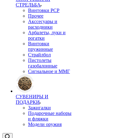
СТРЕЛЬБА
Винтовки PCP
Прочее
Акссесуары и
расходники
Арбалеты, луки и
рогатки
Винтовки
пружинные
Страйлбол
Пистолеты
газобалонные
Сигнальное и ММГ
СУВЕНИРЫ И
ПОДАРКИ
Зажигалки
Подарочные наборы
и фляжки
Модели оружия