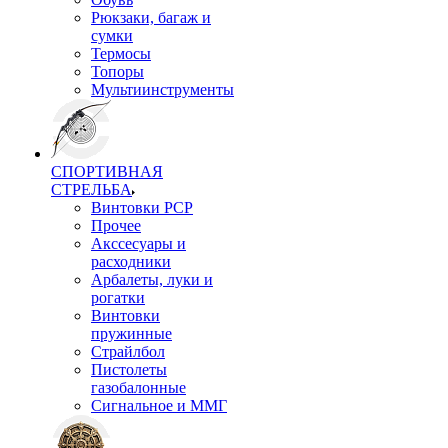
Рюкзаки, багаж и
сумки
Термосы
Топоры
Мультиинструменты
СПОРТИВНАЯ
СТРЕЛЬБА
Винтовки PCP
Прочее
Акссесуары и
расходники
Арбалеты, луки и
рогатки
Винтовки
пружинные
Страйлбол
Пистолеты
газобалонные
Сигнальное и ММГ