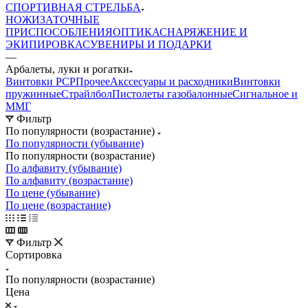
СПОРТИВНАЯ СТРЕЛЬБА
НОЖИ
ЗАТОЧНЫЕ
ПРИСПОСОБЛЕНИЯ
ОПТИКА
СНАРЯЖЕНИЕ И
ЭКИПИРОВКА
СУВЕНИРЫ И ПОДАРКИ
—
Арбалеты, луки и рогатки
Винтовки PCP
Прочее
Акссесуары и расходники
Винтовки
пружинные
Страйлбол
Пистолеты газобалонные
Сигнальное и
ММГ
Фильтр
По популярности (возрастание)
По популярности (убывание)
По популярности (возрастание)
По алфавиту (убывание)
По алфавиту (возрастание)
По цене (убывание)
По цене (возрастание)
Фильтр
Сортировка
По популярности (возрастание)
Цена