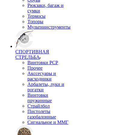
Рюкзаки, багаж и
сумки
Термосы
Топоры
Мультиинструменты
СПОРТИВНАЯ
СТРЕЛЬБА
Винтовки PCP
Прочее
Акссесуары и
расходники
Арбалеты, луки и
рогатки
Винтовки
пружинные
Страйлбол
Пистолеты
газобалонные
Сигнальное и ММГ