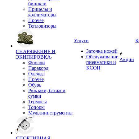
бинокли
Прицелы и
коллиматоры
Прочее
Тепловизоры
Услуги
К
Заточка ножей
СНАРЯЖЕНИЕ И
Обслуживание
ЭКИПИРОВКА
Акции
пневматики и
Фонари
КСОИ
Паракорд
Одежда
Прочее
Обувь
Рюкзаки, багаж и
сумки
Термосы
Топоры
Мультиинструменты
СПОРТИВНАЯ