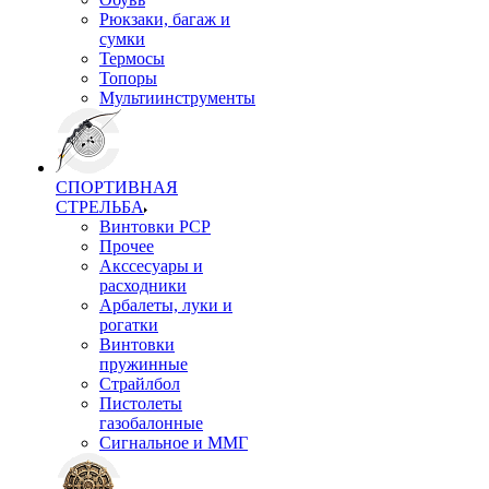
Рюкзаки, багаж и
сумки
Термосы
Топоры
Мультиинструменты
СПОРТИВНАЯ
СТРЕЛЬБА
Винтовки PCP
Прочее
Акссесуары и
расходники
Арбалеты, луки и
рогатки
Винтовки
пружинные
Страйлбол
Пистолеты
газобалонные
Сигнальное и ММГ