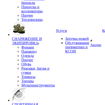
бинокли
Прицелы и
коллиматоры
Прочее
Тепловизоры
Услуги
К
Заточка ножей
СНАРЯЖЕНИЕ И
Обслуживание
ЭКИПИРОВКА
Акции
пневматики и
Фонари
КСОИ
Паракорд
Одежда
Прочее
Обувь
Рюкзаки, багаж и
сумки
Термосы
Топоры
Мультиинструменты
СПОРТИВНАЯ