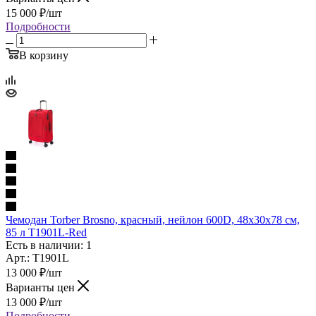
15 000
₽
/шт
Подробности
В корзину
Чемодан Torber Brosno, красный, нейлон 600D, 48x30x78 см,
85 л T1901L-Red
Есть в наличии: 1
Арт.: T1901L
13 000
₽
/шт
Варианты цен
13 000
₽
/шт
Подробности