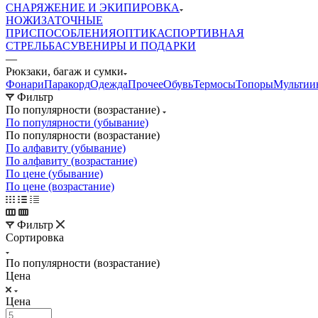
СНАРЯЖЕНИЕ И ЭКИПИРОВКА
НОЖИ
ЗАТОЧНЫЕ
ПРИСПОСОБЛЕНИЯ
ОПТИКА
СПОРТИВНАЯ
СТРЕЛЬБА
СУВЕНИРЫ И ПОДАРКИ
—
Рюкзаки, багаж и сумки
Фонари
Паракорд
Одежда
Прочее
Обувь
Термосы
Топоры
Мультии
Фильтр
По популярности (возрастание)
По популярности (убывание)
По популярности (возрастание)
По алфавиту (убывание)
По алфавиту (возрастание)
По цене (убывание)
По цене (возрастание)
Фильтр
Сортировка
По популярности (возрастание)
Цена
Цена