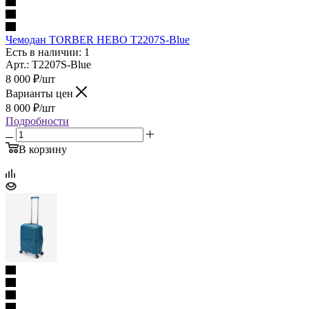
Чемодан TORBER НЕВО T2207S‑Blue
Есть в наличии: 1
Арт.: T2207S-Blue
8 000
₽
/шт
Варианты цен
8 000
₽
/шт
Подробности
В корзину