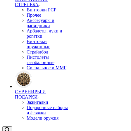
СТРЕЛЬБА
Винтовки PCP
Прочее
Акссесуары и
расходники
Арбалеты, луки и
рогатки
Винтовки
пружинные
Страйлбол
Пистолеты
газобалонные
Сигнальное и ММГ
СУВЕНИРЫ И
ПОДАРКИ
Зажигалки
Подарочные наборы
и фляжки
Модели оружия