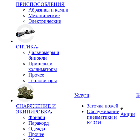
ПРИСПОСОБЛЕНИЯ
Абразивы и камни
Механические
Электрические
ОПТИКА
Дальномеры и
бинокли
Прицелы и
коллиматоры
Прочее
Тепловизоры
Услуги
К
Заточка ножей
СНАРЯЖЕНИЕ И
Обслуживание
ЭКИПИРОВКА
Акции
пневматики и
Фонари
КСОИ
Паракорд
Одежда
Прочее
Обувь