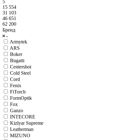
5
15 554
31 103
46 651
62 200
Бренд
Armytek
ARS
Boker
Bugatti
Centershot
Cold Steel
Cord
Fenix
FiTorch
FormOptik
Fox
Ganzo
INTECORE
Kizlyar Supreme
Leatherman
MIZUNO