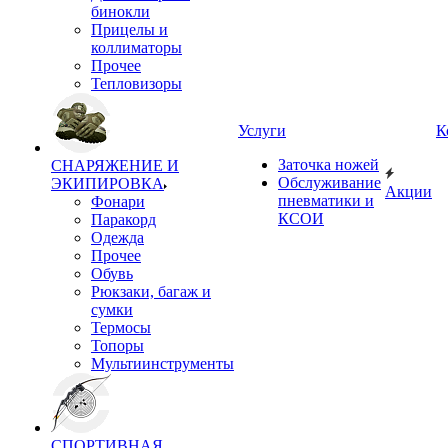
бинокли
Прицелы и
коллиматоры
Прочее
Тепловизоры
Услуги
К
Заточка ножей
СНАРЯЖЕНИЕ И
Обслуживание
ЭКИПИРОВКА
Акции
пневматики и
Фонари
КСОИ
Паракорд
Одежда
Прочее
Обувь
Рюкзаки, багаж и
сумки
Термосы
Топоры
Мультиинструменты
СПОРТИВНАЯ