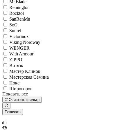
Mr.Blade
Remington
Rocktol
SanRenMu
SoG
Sunrei
Victorinox
Viking Nordway
WENGER
With Armour
ZIPPO
Витязь
Мастер Клинок
Мастерская Сёмина
Нокс
Широгоров
Показать все
Очистить фильтр
Показать