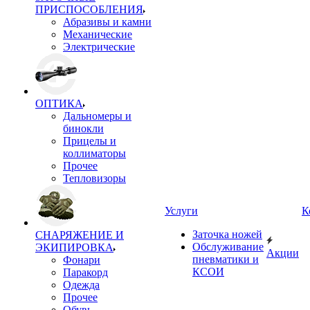
ПРИСПОСОБЛЕНИЯ
Абразивы и камни
Механические
Электрические
ОПТИКА
Дальномеры и
бинокли
Прицелы и
коллиматоры
Прочее
Тепловизоры
Услуги
К
Заточка ножей
СНАРЯЖЕНИЕ И
Обслуживание
ЭКИПИРОВКА
Акции
пневматики и
Фонари
КСОИ
Паракорд
Одежда
Прочее
Обувь