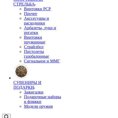
СТРЕЛЬБА
Винтовки PCP
Прочее
Акссесуары и
расходники
Арбалеты, луки и
рогатки
Винтовки
пружинные
Страйлбол
Пистолеты
газобалонные
Сигнальное и ММГ
СУВЕНИРЫ И
ПОДАРКИ
Зажигалки
Подарочные наборы
и фляжки
Модели оружия