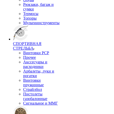
Рюкзаки, багаж и
сумки
Термосы
Топоры
Мультиинструменты
СПОРТИВНАЯ
СТРЕЛЬБА
Винтовки PCP
Прочее
Акссесуары и
расходники
Арбалеты, луки и
рогатки
Винтовки
пружинные
Страйлбол
Пистолеты
газобалонные
Сигнальное и ММГ