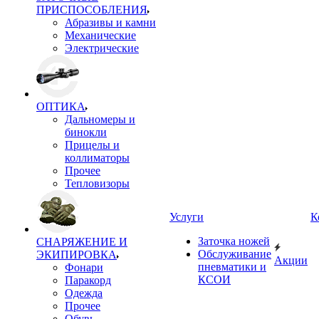
ПРИСПОСОБЛЕНИЯ
Абразивы и камни
Механические
Электрические
ОПТИКА
Дальномеры и
бинокли
Прицелы и
коллиматоры
Прочее
Тепловизоры
Услуги
К
Заточка ножей
СНАРЯЖЕНИЕ И
Обслуживание
ЭКИПИРОВКА
Акции
пневматики и
Фонари
КСОИ
Паракорд
Одежда
Прочее
Обувь