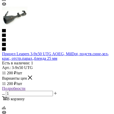
Прицел Leapers 3-9x50 UTG AOEG, MilDot, подств.сине-зел-
крас, отстр.парал.,бленда 25 мм
Есть в наличии: 1
Арт.: 3-9x50 UTG
11 200
₽
/шт
Варианты цен
11 200
₽
/шт
Подробности
В корзину