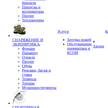
бинокли
Прицелы и
коллиматоры
Прочее
Тепловизоры
Услуги
К
Заточка ножей
СНАРЯЖЕНИЕ И
Обслуживание
ЭКИПИРОВКА
Акции
пневматики и
Фонари
КСОИ
Паракорд
Одежда
Прочее
Обувь
Рюкзаки, багаж и
сумки
Термосы
Топоры
Мультиинструменты
СПОРТИВНАЯ