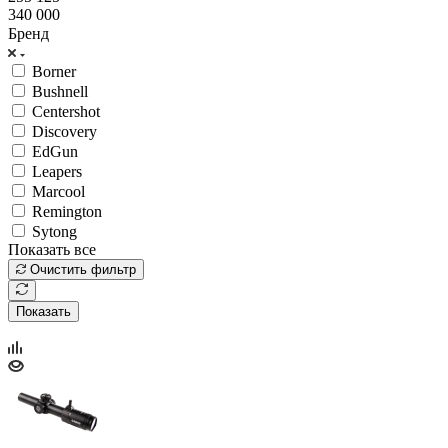
340 000
Бренд
Borner
Bushnell
Centershot
Discovery
EdGun
Leapers
Marcool
Remington
Sytong
Показать все
Очистить фильтр
Показать