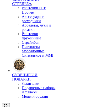
СТРЕЛЬБА
Винтовки PCP
Прочее
Акссесуары и
расходники
Арбалеты, луки и
рогатки
Винтовки
пружинные
Страйлбол
Пистолеты
газобалонные
Сигнальное и ММГ
СУВЕНИРЫ И
ПОДАРКИ
Зажигалки
Подарочные наборы
и фляжки
Модели оружия