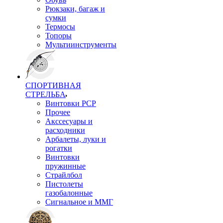
Рюкзаки, багаж и
сумки
Термосы
Топоры
Мультиинструменты
СПОРТИВНАЯ
СТРЕЛЬБА
Винтовки PCP
Прочее
Акссесуары и
расходники
Арбалеты, луки и
рогатки
Винтовки
пружинные
Страйлбол
Пистолеты
газобалонные
Сигнальное и ММГ