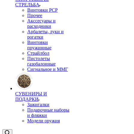
СТРЕЛЬБА
Винтовки PCP
Прочее
Акссесуары и
расходники
Арбалеты, луки и
рогатки
Винтовки
пружинные
Страйлбол
Пистолеты
газобалонные
Сигнальное и ММГ
СУВЕНИРЫ И
ПОДАРКИ
Зажигалки
Подарочные наборы
и фляжки
Модели оружия