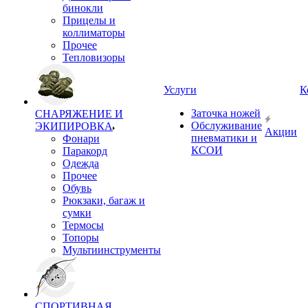
бинокли
Прицелы и
коллиматоры
Прочее
Тепловизоры
Услуги
К
Заточка ножей
СНАРЯЖЕНИЕ И
Обслуживание
ЭКИПИРОВКА
Акции
пневматики и
Фонари
КСОИ
Паракорд
Одежда
Прочее
Обувь
Рюкзаки, багаж и
сумки
Термосы
Топоры
Мультиинструменты
СПОРТИВНАЯ