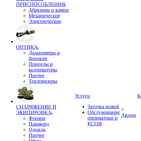
ПРИСПОСОБЛЕНИЯ
Абразивы и камни
Механические
Электрические
ОПТИКА
Дальномеры и
бинокли
Прицелы и
коллиматоры
Прочее
Тепловизоры
Услуги
К
Заточка ножей
СНАРЯЖЕНИЕ И
Обслуживание
ЭКИПИРОВКА
Акции
пневматики и
Фонари
КСОИ
Паракорд
Одежда
Прочее
Обувь