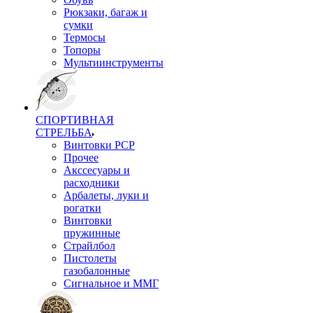
Рюкзаки, багаж и
сумки
Термосы
Топоры
Мультиинструменты
СПОРТИВНАЯ
СТРЕЛЬБА
Винтовки PCP
Прочее
Акссесуары и
расходники
Арбалеты, луки и
рогатки
Винтовки
пружинные
Страйлбол
Пистолеты
газобалонные
Сигнальное и ММГ