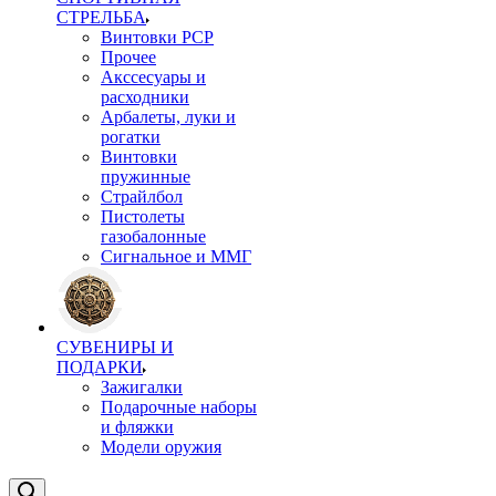
СТРЕЛЬБА
Винтовки PCP
Прочее
Акссесуары и
расходники
Арбалеты, луки и
рогатки
Винтовки
пружинные
Страйлбол
Пистолеты
газобалонные
Сигнальное и ММГ
СУВЕНИРЫ И
ПОДАРКИ
Зажигалки
Подарочные наборы
и фляжки
Модели оружия