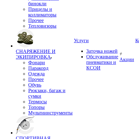
бинокли
Прицелы и
коллиматоры
Прочее
Тепловизоры
Услуги
К
Заточка ножей
СНАРЯЖЕНИЕ И
Обслуживание
ЭКИПИРОВКА
Акции
пневматики и
Фонари
КСОИ
Паракорд
Одежда
Прочее
Обувь
Рюкзаки, багаж и
сумки
Термосы
Топоры
Мультиинструменты
СПОРТИВНАЯ