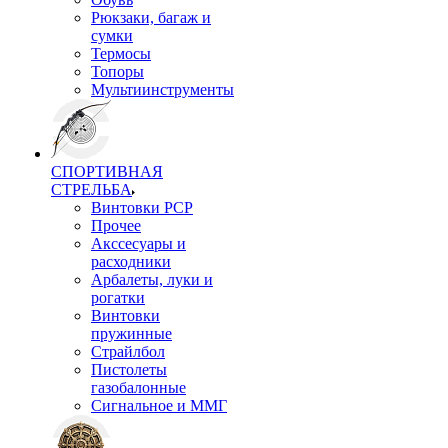
Рюкзаки, багаж и
сумки
Термосы
Топоры
Мультиинструменты
СПОРТИВНАЯ
СТРЕЛЬБА
Винтовки PCP
Прочее
Акссесуары и
расходники
Арбалеты, луки и
рогатки
Винтовки
пружинные
Страйлбол
Пистолеты
газобалонные
Сигнальное и ММГ