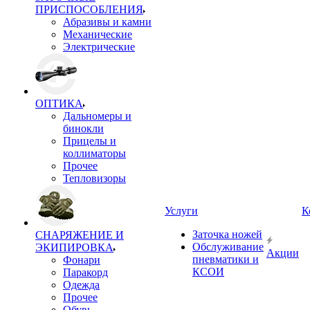
ПРИСПОСОБЛЕНИЯ
Абразивы и камни
Механические
Электрические
ОПТИКА
Дальномеры и
бинокли
Прицелы и
коллиматоры
Прочее
Тепловизоры
Услуги
К
Заточка ножей
СНАРЯЖЕНИЕ И
Обслуживание
ЭКИПИРОВКА
Акции
пневматики и
Фонари
КСОИ
Паракорд
Одежда
Прочее
Обувь