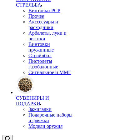
СТРЕЛЬБА
Винтовки PCP
Прочее
Акссесуары и
расходники
Арбалеты, луки и
рогатки
Винтовки
пружинные
Страйлбол
Пистолеты
газобалонные
Сигнальное и ММГ
СУВЕНИРЫ И
ПОДАРКИ
Зажигалки
Подарочные наборы
и фляжки
Модели оружия