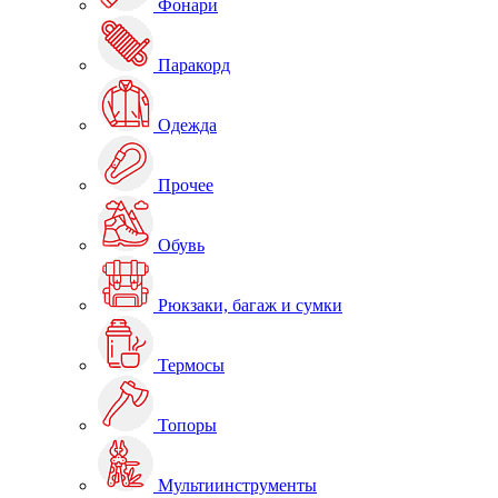
Фонари
Паракорд
Одежда
Прочее
Обувь
Рюкзаки, багаж и сумки
Термосы
Топоры
Мультиинструменты