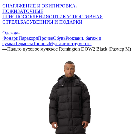
—
СНАРЯЖЕНИЕ И ЭКИПИРОВКА
НОЖИ
ЗАТОЧНЫЕ
ПРИСПОСОБЛЕНИЯ
ОПТИКА
СПОРТИВНАЯ
СТРЕЛЬБА
СУВЕНИРЫ И ПОДАРКИ
—
Одежда
Фонари
Паракорд
Прочее
Обувь
Рюкзаки, багаж и
сумки
Термосы
Топоры
Мультиинструменты
—
Пальто пуховое мужское Remington DOW2 Black (Размер M)