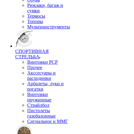
Рюкзаки, багаж и
сумки
Термосы
Топоры
Мультиинструменты
СПОРТИВНАЯ
СТРЕЛЬБА
Винтовки PCP
Прочее
Акссесуары и
расходники
Арбалеты, луки и
рогатки
Винтовки
пружинные
Страйлбол
Пистолеты
газобалонные
Сигнальное и ММГ