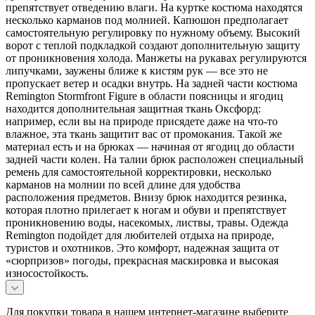
препятствует отведению влаги. На куртке костюма находятся
несколько карманов под молнией. Капюшон предполагает
самостоятельную регулировку по нужному объему. Высокий
ворот с теплой подкладкой создают дополнительную защиту
от проникновения холода. Манжеты на рукавах регулируются
липучками, заужены ближе к кистям рук — все это не
пропускает ветер и осадки внутрь. На задней части костюма
Remington Stormfront Figure в области поясницы и ягодиц
находится дополнительная защитная ткань Оксфорд:
например, если вы на природе присядете даже на что-то
влажное, эта ткань защитит вас от промокания. Такой же
материал есть и на брюках — начиная от ягодиц до области
задней части колен. На талии брюк расположен специальный
ремень для самостоятельной корректировки, несколько
карманов на молнии по всей длине для удобства
расположения предметов. Внизу брюк находится резинка,
которая плотно прилегает к ногам и обуви и препятствует
проникновению воды, насекомых, листвы, травы. Одежда
Remington подойдет для любителей отдыха на природе,
туристов и охотников. Это комфорт, надежная защита от
«сюрпризов» погоды, прекрасная маскировка и высокая
износостойкость.
Для покупки товара в нашем интернет-магазине выберите