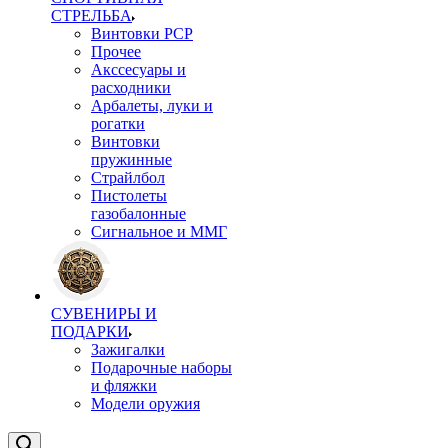
СТРЕЛЬБА
Винтовки PCP
Прочее
Акссесуары и
расходники
Арбалеты, луки и
рогатки
Винтовки
пружинные
Страйлбол
Пистолеты
газобалонные
Сигнальное и ММГ
СУВЕНИРЫ И
ПОДАРКИ
Зажигалки
Подарочные наборы
и фляжки
Модели оружия