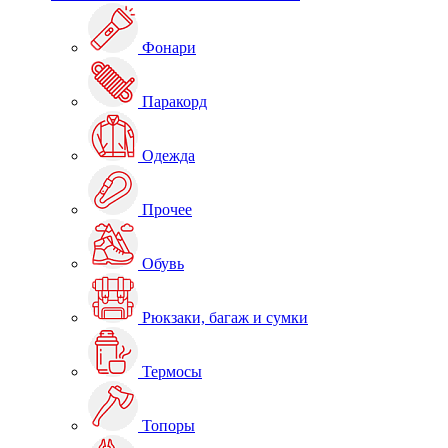
Фонари
Паракорд
Одежда
Прочее
Обувь
Рюкзаки, багаж и сумки
Термосы
Топоры