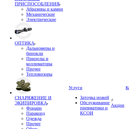
ПРИСПОСОБЛЕНИЯ
Абразивы и камни
Механические
Электрические
ОПТИКА
Дальномеры и
бинокли
Прицелы и
коллиматоры
Прочее
Тепловизоры
Услуги
К
Заточка ножей
СНАРЯЖЕНИЕ И
Обслуживание
ЭКИПИРОВКА
Акции
пневматики и
Фонари
КСОИ
Паракорд
Одежда
Прочее
Обувь