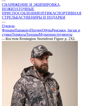
—
СНАРЯЖЕНИЕ И ЭКИПИРОВКА
НОЖИ
ЗАТОЧНЫЕ
ПРИСПОСОБЛЕНИЯ
ОПТИКА
СПОРТИВНАЯ
СТРЕЛЬБА
СУВЕНИРЫ И ПОДАРКИ
—
Одежда
Фонари
Паракорд
Прочее
Обувь
Рюкзаки, багаж и
сумки
Термосы
Топоры
Мультиинструменты
—
Костюм Remington Stormfront Figure р. 2XL