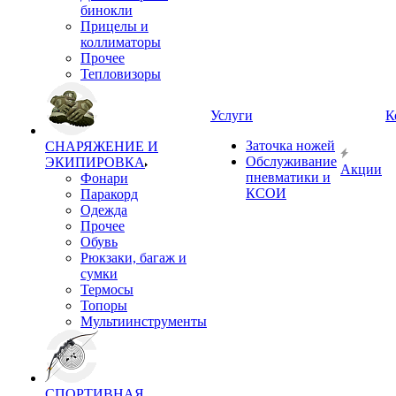
бинокли
Прицелы и
коллиматоры
Прочее
Тепловизоры
Услуги
К
Заточка ножей
СНАРЯЖЕНИЕ И
Обслуживание
ЭКИПИРОВКА
Акции
пневматики и
Фонари
КСОИ
Паракорд
Одежда
Прочее
Обувь
Рюкзаки, багаж и
сумки
Термосы
Топоры
Мультиинструменты
СПОРТИВНАЯ