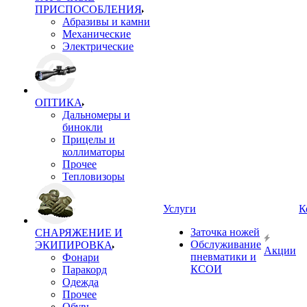
ПРИСПОСОБЛЕНИЯ
Абразивы и камни
Механические
Электрические
ОПТИКА
Дальномеры и
бинокли
Прицелы и
коллиматоры
Прочее
Тепловизоры
Услуги
К
Заточка ножей
СНАРЯЖЕНИЕ И
Обслуживание
ЭКИПИРОВКА
Акции
пневматики и
Фонари
КСОИ
Паракорд
Одежда
Прочее
Обувь