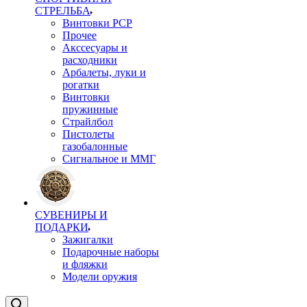
СТРЕЛЬБА
Винтовки PCP
Прочее
Акссесуары и
расходники
Арбалеты, луки и
рогатки
Винтовки
пружинные
Страйлбол
Пистолеты
газобалонные
Сигнальное и ММГ
СУВЕНИРЫ И
ПОДАРКИ
Зажигалки
Подарочные наборы
и фляжки
Модели оружия