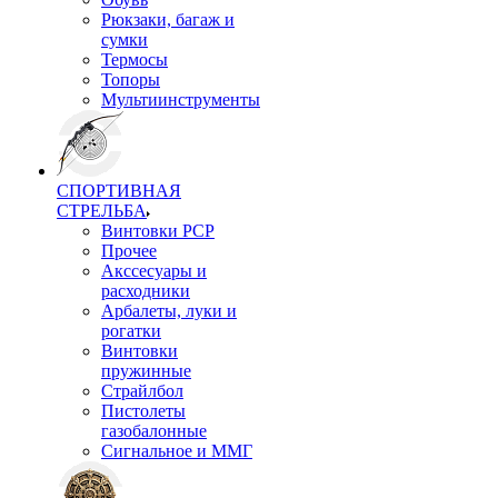
Рюкзаки, багаж и
сумки
Термосы
Топоры
Мультиинструменты
СПОРТИВНАЯ
СТРЕЛЬБА
Винтовки PCP
Прочее
Акссесуары и
расходники
Арбалеты, луки и
рогатки
Винтовки
пружинные
Страйлбол
Пистолеты
газобалонные
Сигнальное и ММГ