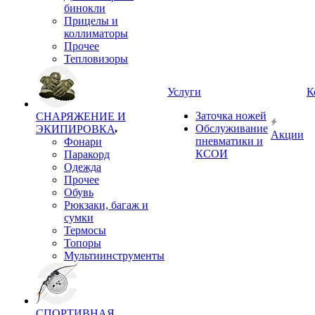
бинокли
Прицелы и
коллиматоры
Прочее
Тепловизоры
Услуги
К
Заточка ножей
СНАРЯЖЕНИЕ И
Обслуживание
ЭКИПИРОВКА
Акции
пневматики и
Фонари
КСОИ
Паракорд
Одежда
Прочее
Обувь
Рюкзаки, багаж и
сумки
Термосы
Топоры
Мультиинструменты
СПОРТИВНАЯ