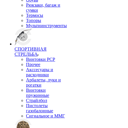
Рюкзаки, багаж и
сумки
Термосы
Топоры
Мультиинструменты
СПОРТИВНАЯ
СТРЕЛЬБА
Винтовки PCP
Прочее
Акссесуары и
расходники
Арбалеты, луки и
рогатки
Винтовки
пружинные
Страйлбол
Пистолеты
газобалонные
Сигнальное и ММГ