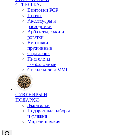
СТРЕЛЬБА
Винтовки PCP
Прочее
Акссесуары и
расходники
Арбалеты, луки и
рогатки
Винтовки
пружинные
Страйлбол
Пистолеты
газобалонные
Сигнальное и ММГ
СУВЕНИРЫ И
ПОДАРКИ
Зажигалки
Подарочные наборы
и фляжки
Модели оружия