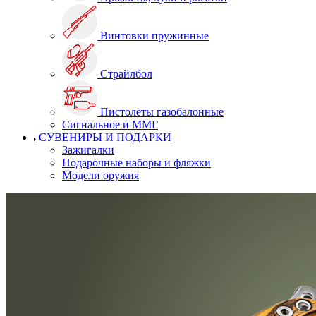
Винтовки пружинные
Страйлбол
Пистолеты газобалонные
Сигнальное и ММГ
СУВЕНИРЫ И ПОДАРКИ
Зажигалки
Подарочные наборы и фляжки
Модели оружия