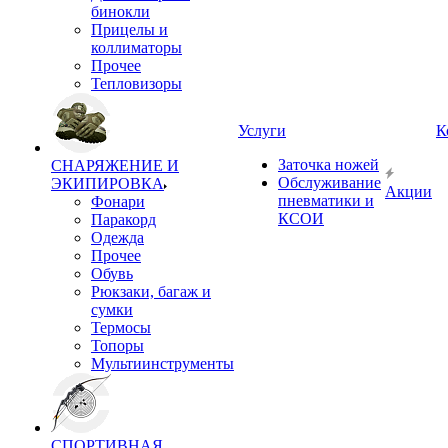
бинокли
Прицелы и
коллиматоры
Прочее
Тепловизоры
Услуги
К
Заточка ножей
СНАРЯЖЕНИЕ И
Обслуживание
ЭКИПИРОВКА
Акции
пневматики и
Фонари
КСОИ
Паракорд
Одежда
Прочее
Обувь
Рюкзаки, багаж и
сумки
Термосы
Топоры
Мультиинструменты
СПОРТИВНАЯ