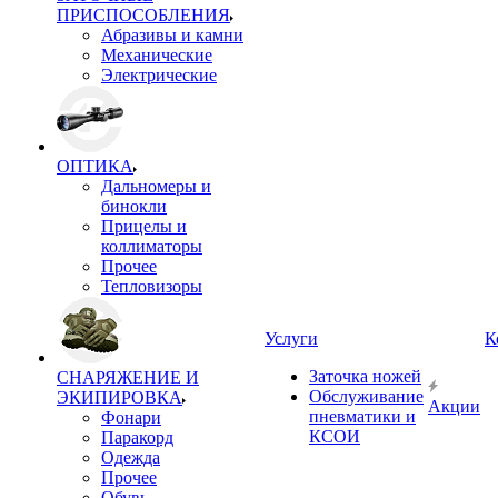
ПРИСПОСОБЛЕНИЯ
Абразивы и камни
Механические
Электрические
ОПТИКА
Дальномеры и
бинокли
Прицелы и
коллиматоры
Прочее
Тепловизоры
Услуги
К
Заточка ножей
СНАРЯЖЕНИЕ И
Обслуживание
ЭКИПИРОВКА
Акции
пневматики и
Фонари
КСОИ
Паракорд
Одежда
Прочее
Обувь